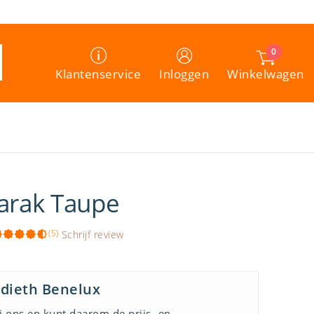
0
Winkelwagen
Klantenservice
Inloggen
arak Taupe
(5)
Schrijf review
adieth Benelux
j ons en kunt daarom de prijs- en