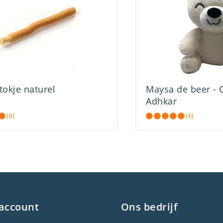
tokje naturel
Maysa de beer - 
Adhkar
(6)
(6)
 account
Ons bedrijf