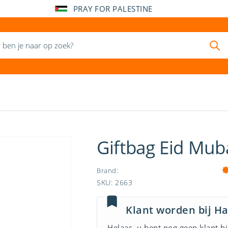
PRAY FOR PALESTINE
Giftbag Eid Mub
Brand
:
SKU
:
2663
Klant worden bij H
Helaas, u bent nog geen klant bi